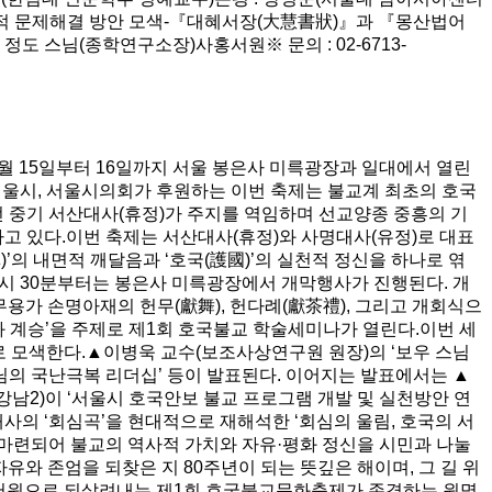
실존적 문제해결 방안 모색-『대혜서장(大慧書狀)』과 『몽산법어
정도 스님(종학연구소장)사홍서원※ 문의 : 02-6713-
1월 15일부터 16일까지 서울 봉은사 미륵광장과 일대에서 열린
서울시, 서울시의회가 후원하는 이번 축제는 불교계 최초의 호국
선 중기 서산대사(휴정)가 주지를 역임하며 선교양종 중흥의 기
 있다.이번 축제는 서산대사(휴정)와 사명대사(유정)로 대표
’의 내면적 깨달음과 ‘호국(護國)’의 실천적 정신을 하나로 엮
10시 30분부터는 봉은사 미륵광장에서 개막행사가 진행된다. 개
무용가 손명아재의 헌무(獻舞), 헌다례(獻茶禮), 그리고 개회식으
과 계승’을 주제로 제1회 호국불교 학술세미나가 열린다.이번 세
로 모색한다.▲이병욱 교수(보조사상연구원 원장)의 ‘보우 스님
스님의 국난극복 리더십’ 등이 발표된다. 이어지는 발표에서는 ▲
남2)이 ‘서울시 호국안보 불교 프로그램 개발 및 실천방안 연
사의 ‘회심곡’을 현대적으로 재해석한 ‘회심의 울림, 호국의 서
 마련되어 불교의 역사적 가치와 자유·평화 정신을 시민과 나눌
와 존엄을 되찾은 지 80주년이 되는 뜻깊은 해이며, 그 길 위
‘의 서원으로 되살려내는 제1회 호국불교문화축제가 존경하는 원명