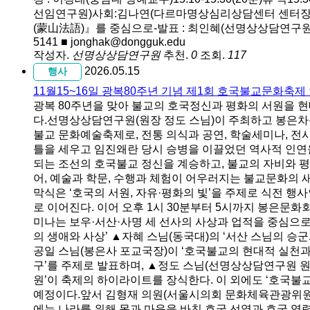
선임연구원)사회:김나연(다르마명상심리상담센터 센터장)16
(蒙山法語)』를 중심으로-발표 : 최인혜(선명상상담연구원 이사
5141 ■ jonghak@dongguk.edu
작성자.
선명상상담연구원
추천.
0
조회.
117
2026.05.15
행사
11월15~16일 광복80주년 기념 제1회 호국불교문화축제
광복 80주년을 맞아 불교의 호국정신과 평화의 서원을 현
다.선명상상담연구원(원장 정도 스님)이 주최하고 봉은차문
불교 문화예술축제로, 전통 의식과 공연, 학술세미나, 전
틀을 세우고 임진왜란 당시 승병을 이끌었던 역사적 인연
되는 조선의 호국불교 정신을 계승하고, 불교의 자비와 평화
어, 예술과 학문, 수행과 체험이 어우러지는 불교문화의 
막식은 ‘호국의 서원, 자유·평화의 빛’을 주제로 식전 행
로 이어진다. 이어 오후 1시 30분부터 5시까지 봉은문화
미나는 보우·서산·사명 세 선사의 사상과 업적을 중심으로
의 생애와 사상’ ▲자혜 스님(동국대)의 ‘서산 스님의 
공일 스님(봉은사 포교국장)이 ‘호국불교의 현대적 실천과
구’를 주제로 발표하며, ▲정도 스님(선명상상담연구원 원
원’이 축제의 하이라이트를 장식한다. 이 외에도 ‘호국불
예정이다.앞서 김형재 의원(서울시의회 문화체육관광위원회)
에는 나라를 위해 몸과 마음을 바친 호국 선열과 호국 영령