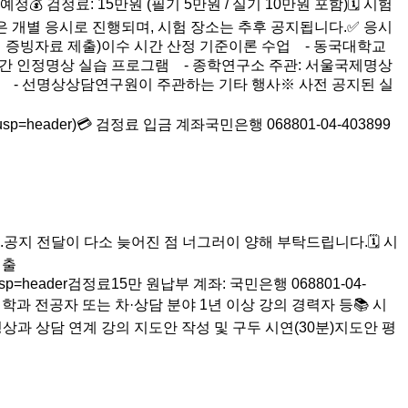
💰 검정료: 15만원 (필기 5만원 / 실기 10만원 포함)🗓️ 시험
험은 개별 응시로 진행되며, 시험 장소는 추후 공지됩니다.✅ 응시
관련 증빙자료 제출)이수 시간 산정 기준이론 수업 - 동국대학교
60시간 인정명상 실습 프로그램 - 종학연구소 주관: 서울국제명상
) - 선명상상담연구원이 주관하는 기타 행사※ 사전 공지된 실
form?usp=header)💳 검정료 입금 계좌국민은행 068801-04-403899
 전달이 다소 늦어진 점 너그러이 양해 부탁드립니다.🗓 시
제출
wform?usp=header검정료15만 원납부 계좌: 국민은행 068801-04-
과 전공자 또는 차·상담 분야 1년 이상 강의 경력자 등📚 시
0점)차명상과 상담 연계 강의 지도안 작성 및 구두 시연(30분)지도안 평