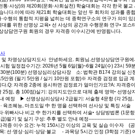
전통·사상)와 제20회(문화·사회실천) 학술대회는 각각 한국 불교 
니다.이에 따라 제21회 학술대회는 앞선 두 회차의 성과를 종
화·수행의 통합적 지평을 넓히는 데 종학연구소의 연구가 의미 있
년세대를 위한 선명상 교육• 선 사상의 공간과 수행문화 연구• 포스
명상상담연구원 회원의 경우 자격증 이수시간에 반영됩니다.
도사
급 및 차명상상담지도사 안녕하세요. 회원님.선명상상담연구원
접수기간: 2026년 5월 6일(월)~6월 24일(수) 23시 59분 마
명상심리상담사장 소: 법학관 B174 강의실 신청 방법: 구글폼 ht
원 (필기 5만원 / 실기 10만원 포함)※ 자격증 검정료 입금 계좌
합니다.Q: 자격증 2종에 응시하면 검정료가 얼마인가요?A: 자격증
25점, 총 100점)실기: 강의지도안으로 대체 출제 영역‣ 선명상지
내 예정 ▶ 선명상심리상담사 2급필기: 서술형 4문항 (각 25점, 
· 육조혜능, 마조도일 中 한 명을 선택하여 선사상 및 특징 서술 
마타·위빠사나 비교 中 한가지를 선택하여 서술‣ 상담방법론 (1
내 예정-------------------------------------------------------
※ 자격증 이수 요건: 누적 150시간 이상의 교육 및 실습 이수자 
 선·명상·심리·상담·불교 - 과목당 5시간 인정 (3학점 기준) 예