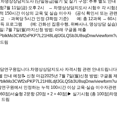
📌 차명상상담지도사 (단일등급)필기 및 실기 구성: 추후 별도 안내 예정
시험7월 11일(금) 오후 2시 → 차명상상담지도사 시험※ 각 시
누적 150시간 이상의 교육 및 실습 이수자 (공식 확인서 또는 
불교 - 과목당 5시간 인정 (3학점 기준) 예: 총 12과목 → 
취득 프로그램 (예: 간화선 집중수행, 위빠사나, 명상상담 실습
: 7월 7일(월)까지신청 방법: 아래 구글폼 제출
x4fhZXhPbIkMo3CWf2xPKP7L21H8LdjfJGLQSb3U8sqDnw/view
 드림
담연구원입니다.차명상상담지도사 자격시험 관련 안내드립니다.공지
개별 안내 예정📝 신청 마감2025년 7월 7일(월)신청 방법: 구글폼 
x4fhZXhPbIkMo3CWf2xPKP7L21H8LdjfJGLQSb3U8sqDnw/vie
연구원에서 인정하는 누적 100시간 이상 교육·실습 이수자관련 학
= 60점)서술형 2문항 (20점 × 2 = 40점)▶ 실기시험 (총 10
원 드림