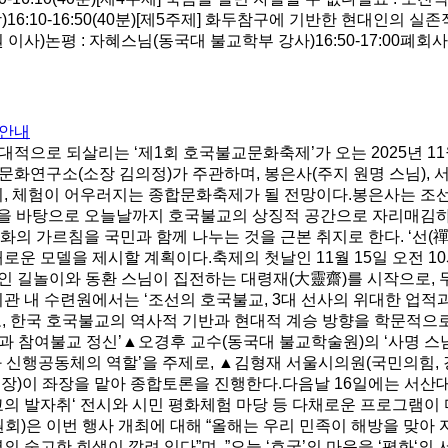
:10-16:50(40분)[제5주제] 화두참구에 기반한 현대인의 
)논평 : 자혜스님(동국대 불교학부 강사)16:50-17:00폐회사 
 안내
대적으로 되살리는 ‘제1회 호국불교문화축제’가 오는 2025년 1
화연구소(소장 김의정)가 주관하며, 봉은사(주지 원명 스님), 
시, 체험이 어우러지는 종합문화축제가 될 전망이다.봉은사는 조
을 바탕으로 오늘날까지 호국불교의 상징적 공간으로 자리매김하고
의 가르침을 국민과 함께 나누는 것을 근본 취지로 한다. ‘선(禪)
새로운 모델을 제시할 계획이다.축제의 첫날인 11월 15일 오전 
사인 길놀이와 동환 스님이 집전하는 대령재(大靈齋)를 시작으로, 
회관 내 수련원에서는 ‘조선의 호국불교, 3대 선사의 위대한 업적
, 한국 호국불교의 역사적 기반과 현대적 계승 방향을 학문적으
승군과 참여불교 정신’▲오경후 교수(동국대 불교학술원)의 ‘사명 
 신행공동체의 역할’을 주제로, ▲김형재 서울시의원(국민의힘, 강
장)이 좌장을 맡아 종합토론을 진행한다.다음날 16일에는 서산대
교의 발자취‘ 전시와 시민 평화체험 마당 등 다채로운 프로그램이
은 이번 행사 개최에 대해 “올해는 우리 민족이 해방을 맞아 자유
의 숭고한 희생이 깔려 있다”며, ”오늘 ‘호국’의 마음을 ‘평화