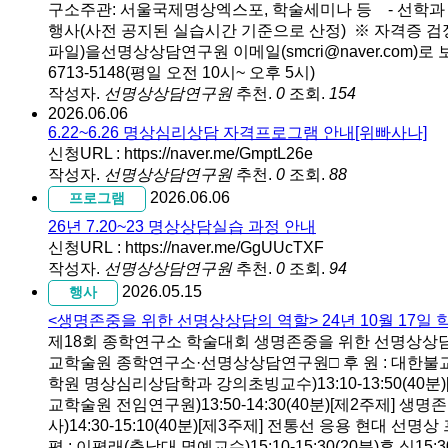
구소주관: 서울국제명상엑스포, 학술세미나 등 - 선학과
행사(사전 공지된 실습시간 기준으로 산정) ※ 자격증 검정
파일)을선명상상담연구원 이메일(smcri@naver.com)로 
6713-5148(평일 오전 10시~ 오후 5시)
작성자.
선명상상담연구원
추천.
0
조회.
154
2026.06.06
6.22~6.26 명상심리상담 자격프로그램 안내[위빠사나]
신청URL : https://naver.me/GmptL26e
작성자.
선명상상담연구원
추천.
0
조회.
88
2026.06.06
프로그램
26년 7.20~23 명상상담실습 과정 안내
신청URL : https://naver.me/GgUUcTXF
작성자.
선명상상담연구원
추천.
0
조회.
94
2026.05.15
행사
<생명존중을 위한 선명상상담의 역할> 24년 10월 17일
제18회 종학연구소 학술대회 생명존중을 위한 선명상상담의 역할 □
교학술원 종학연구소·선명상상담연구원□ 후 원 : 대한불교
학원 명상심리상담학과 강의초빙교수)13:10-13:50(4
교학술원 전임연구원)13:50-14:30(40분)[제2주제
사)14:30-15:10(40분)[제3주제] 전통선 응용 현
평 : 이평래(충남대 명예교수)15:10-15:30(20분)휴 식