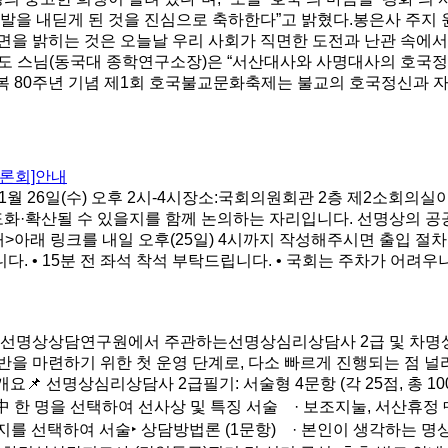
발을 내딛게 된 것을 진심으로 축하한다”고 밝혔다.봉은사 주지 
면을 밝히는 것은 오늘날 우리 사회가 직면한 도전과 난관 속에서
도 스님(동국대 종학연구소장)은 “서산대사와 사명대사의 호국정
광복 80주년 기념 제1회 호국불교문화축제는 불교의 호국정신과 
.
토론회]안내
1월 26일(수) 오후 2시-4시장소:국회의원회관 2층 제2소회의
도화·확산될 수 있을지를 함께 논의하는 자리입니다. 선명상의 공
 링크를 내일 오후(25일) 4시까지 작성해주시면 출입 절차가 간편해집니다
다. • 15분 전 좌석 착석 부탁드립니다. • 국회는 주차가 어려
원님.선명상상담연구원에서 주관하는선명상심리상담사 2급 및 차
반을 마련하기 위한 첫 운영 단계로, 다소 빠르게 진행되는 점 
📌 선명상심리상담사 2급필기: 서술형 4문항 (각 25점, 총 1
中 한 명을 선택하여 선사상 및 특징 서술 · 보조지눌, 서산휴정 
가지를 선택하여 서술‣ 상담방법론 (1문항) · 본인이 생각하는 