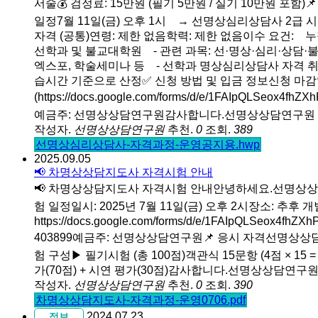
서술💰 검정료: 15만원 (필기 5만원 / 실기 10만원 포함)
일정7월 11일(금) 오후 1시 → 선명상심리상담사 2급 
자격 (공통)연령: 제한 없음학력: 제한 없음이수 요건: 
선학과 및 불교대학원 - 관련 과목: 선·명상·심리·상담·
엑스포, 학술세미나 등 - 선학과 명상심리상담사 자격 
습시간 기준으로 산정✅ 신청 방법 및 입금 정보신청 마감일
(https://docs.google.com/forms/d/e/1FAIpQLSeo
예금주: 선명상상담연구원감사합니다.선명상상담연구원
작성자.
선명상상담연구원
추천.
0
조회.
389
선명상심리상담사-자격과정-운영공지용.hwp
2025.09.05
📢 차명상상담지도사 자격시험 안내
📢 차명상상담지도사 자격시험 안내안녕하세요.선명상상
험 일정일시: 2025년 7월 11일(금) 오후 2시장소: 추후 
https://docs.google.com/forms/d/e/1FAIpQLSeo
403899예금주: 선명상상담연구원📌 응시 자격선명상상담
험 구성▶ 필기시험 (총 100점)객관식 15문항 (4점 × 15 
가(70점) + 시연 평가(30점)감사합니다.선명상상담연구
작성자.
선명상상담연구원
추천.
0
조회.
390
차명상상담지도사-자격과정-운영0706.pdf
2024.07.23
정보